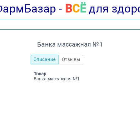
ФармБазар -
В
С
Ё
для здор
Банка массажная №1
Описание
Отзывы
Товар
Банка массажная №1