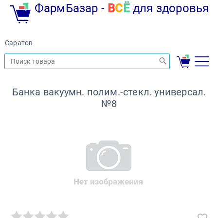
ФармБазар -
В
С
Ё
для здоровья
Саратов
Банка вакуумн. полим.-стекл. универсал.
№8