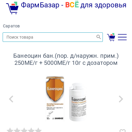
ФармБазар -
В
С
Ё
для здоровья
Саратов
Банеоцин бан.(пор. д/наружн. прим.)
250МЕ/г + 5000МЕ/г 10г с дозатором