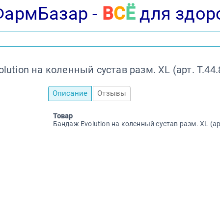
ФармБазар -
В
С
Ё
для здор
lution на коленный сустав разм. XL (арт. Т.44
Описание
Отзывы
Товар
Бандаж Evolution на коленный сустав разм. XL (ар