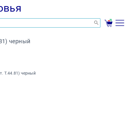
овья
.81) черный
т. Т.44.81) черный