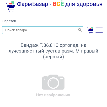
ФармБазар -
В
С
Ё
для здоровья
Саратов
Бандаж Т.36.81С ортопед. на
лучезапястный сустав разм. M правый
(черный)