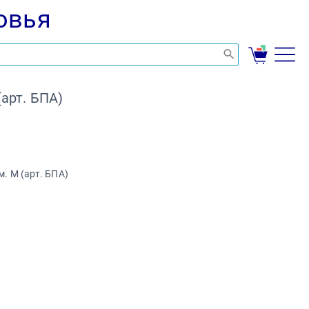
овья
арт. БПА)
 M (арт. БПА)