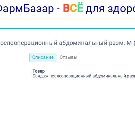
ФармБазар -
В
С
Ё
для здор
ослеоперационный абдоминальный разм. M (
Описание
Отзывы
Товар
Бандаж послеоперационный абдоминальный разм.