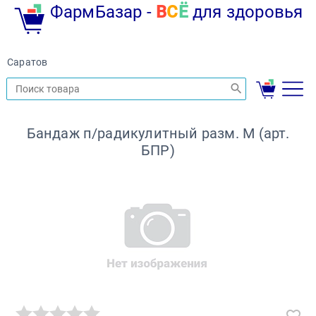
ФармБазар -
В
С
Ё
для здоровья
Саратов
Бандаж п/радикулитный разм. M (арт.
БПР)