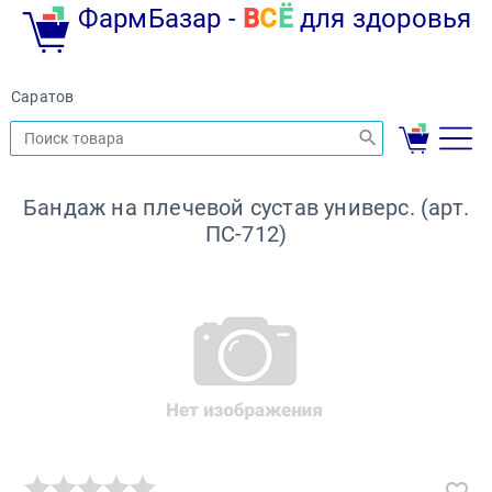
ФармБазар -
В
С
Ё
для здоровья
Саратов
Бандаж на плечевой сустав универс. (арт.
ПС-712)