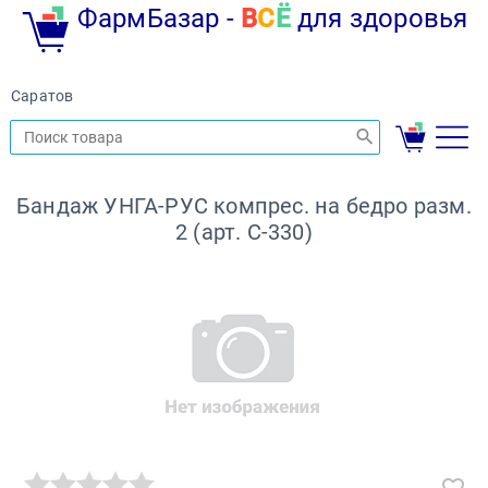
ФармБазар -
В
С
Ё
для здоровья
Саратов
Бандаж УНГА-РУС компрес. на бедро разм.
2 (арт. C-330)