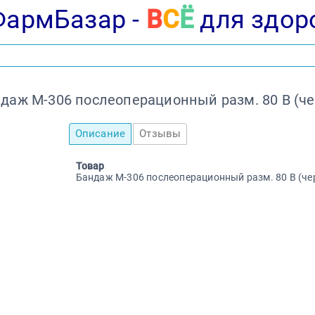
ФармБазар -
В
С
Ё
для здор
даж М-306 послеоперационный разм. 80 B (че
Описание
Отзывы
Товар
Бандаж М-306 послеоперационный разм. 80 B (че