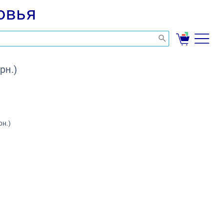
овья
рн.)
рн.)