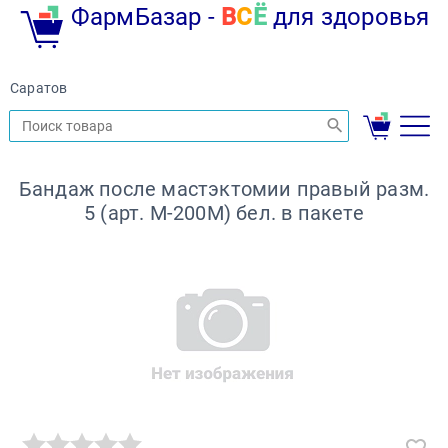
ФармБазар -
В
С
Ё
для здоровья
Саратов
Бандаж после мастэктомии правый разм.
5 (арт. М-200М) бел. в пакете