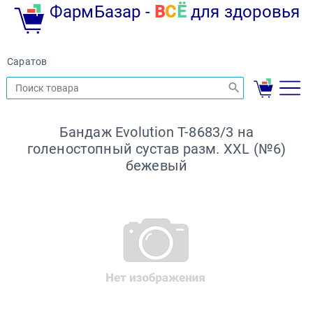
ФармБазар -
В
С
Ё
для здоровья
Саратов
Бандаж Evolution Т-8683/3 на
голеностопный сустав разм. XXL (№6)
бежевый