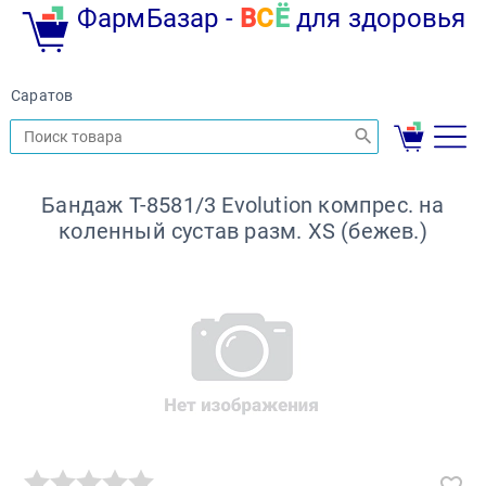
ФармБазар -
В
С
Ё
для здоровья
Саратов
Бандаж Т-8581/3 Evolution компрес. на
коленный сустав разм. XS (бежев.)