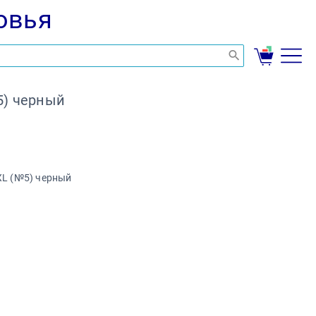
овья
5) черный
XL (№5) черный