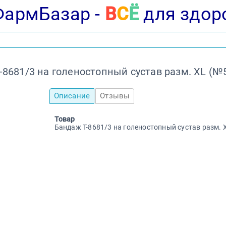
ФармБазар -
В
С
Ё
для здор
-8681/3 на голеностопный сустав разм. XL (№
Описание
Отзывы
Товар
Бандаж Т-8681/3 на голеностопный сустав разм. 