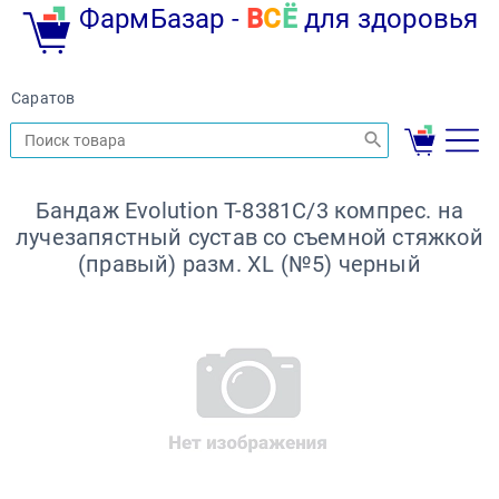
ФармБазар -
В
С
Ё
для здоровья
Саратов
Бандаж Evolution Т-8381С/3 компрес. на
лучезапястный сустав со съемной стяжкой
(правый) разм. XL (№5) черный