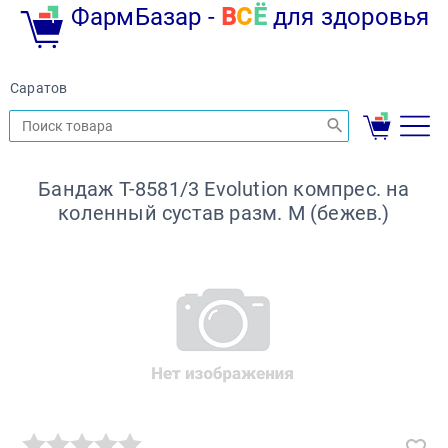
ФармБазар -
В
С
Ё
для здоровья
Саратов
Бандаж Т-8581/3 Evolution компрес. на
коленный сустав разм. M (бежев.)