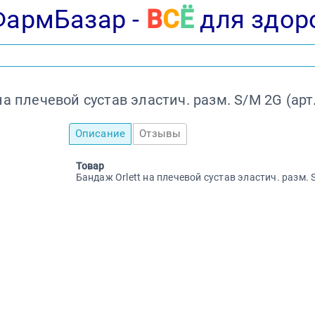
ФармБазар -
В
С
Ё
для здор
на плечевой сустав эластич. разм. S/M 2G (арт
Описание
Отзывы
Товар
Бандаж Orlett на плечевой сустав эластич. разм. 