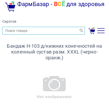
ФармБазар -
В
С
Ё
для здоровья
Саратов
Бандаж H-103 д/нижних конечностей на
коленный сустав разм. XXXL (черно-
оранж.)