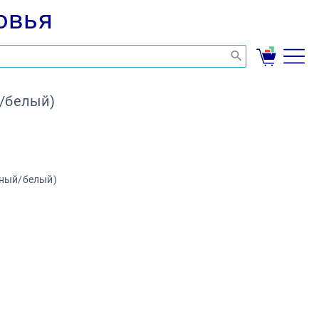
овья
й/белый)
рный/белый)