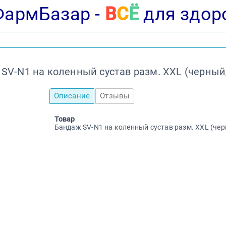
ФармБазар -
В
С
Ё
для здор
SV-N1 на коленный сустав разм. XXL (черны
Описание
Отзывы
Товар
Бандаж SV-N1 на коленный сустав разм. XXL (че