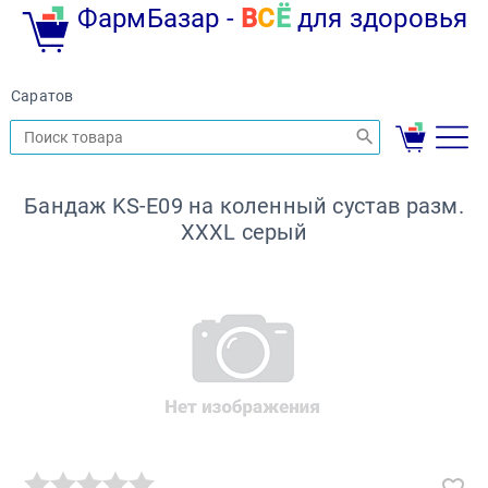
ФармБазар -
В
С
Ё
для здоровья
Саратов
Бандаж KS-E09 на коленный сустав разм.
XXXL серый