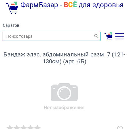
ФармБазар -
В
С
Ё
для здоровья
Саратов
Бандаж элас. абдоминальный разм. 7 (121-
130см) (арт. 6Б)