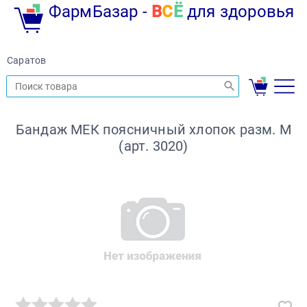
ФармБазар -
В
С
Ё
для здоровья
Саратов
Бандаж МЕК поясничный хлопок разм. М
(арт. 3020)