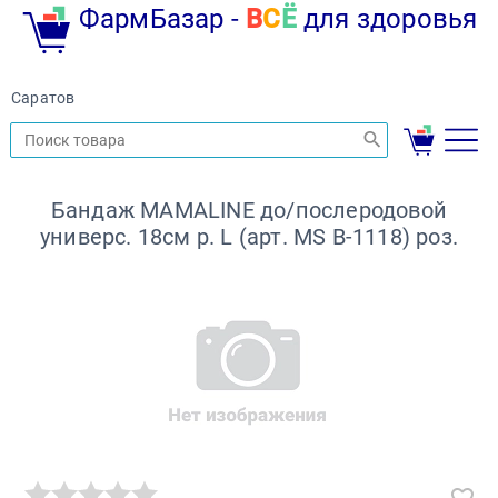
ФармБазар -
В
С
Ё
для здоровья
Саратов
Бандаж MAMALINE до/послеродовой
универс. 18см р. L (арт. MS B-1118) роз.