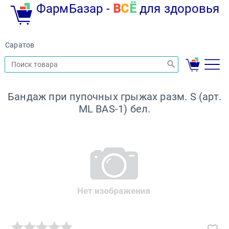
ФармБазар -
В
С
Ё
для здоровья
Саратов
Бандаж при пупочных грыжах разм. S (арт.
ML BAS-1) бел.