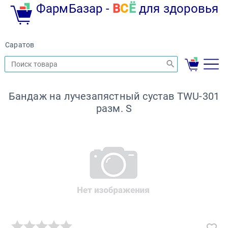
ФармБазар -
В
С
Ё
для здоровья
Саратов
Бандаж на лучезапястный сустав TWU-301
разм. S