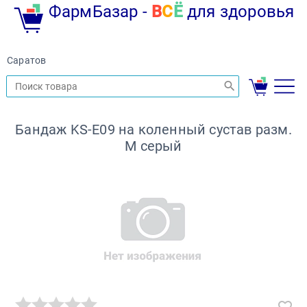
ФармБазар -
В
С
Ё
для здоровья
Саратов
Бандаж KS-E09 на коленный сустав разм.
M серый