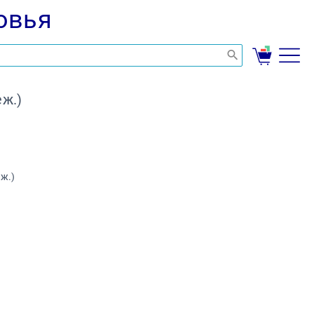
овья
ж.)
ж.)