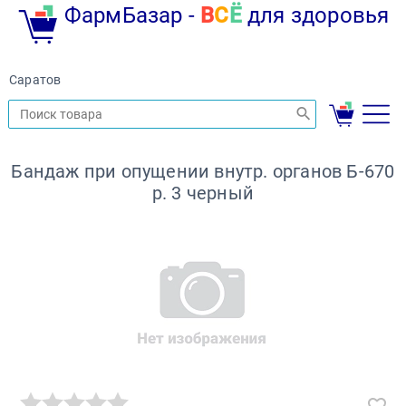
ФармБазар -
В
С
Ё
для здоровья
Саратов
Бандаж при опущении внутр. органов Б-670
р. 3 черный