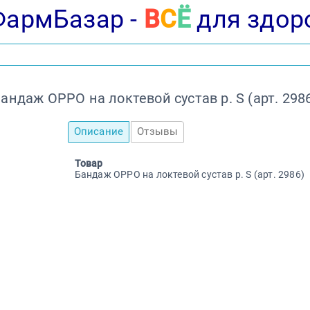
ФармБазар -
В
С
Ё
для здор
андаж OPPO на локтевой сустав р. S (арт. 298
Описание
Отзывы
Товар
Бандаж OPPO на локтевой сустав р. S (арт. 2986)