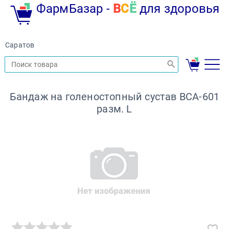
ФармБазар -
В
С
Ё
для здоровья
Саратов
Бандаж на голеностопный сустав BCA-601
разм. L