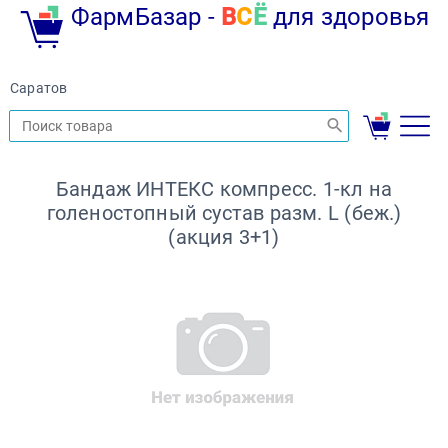
ФармБазар -
В
С
Ё
для здоровья
Саратов
Бандаж ИНТЕКС компресс. 1-кл на
голеностопный сустав разм. L (беж.)
(акция 3+1)