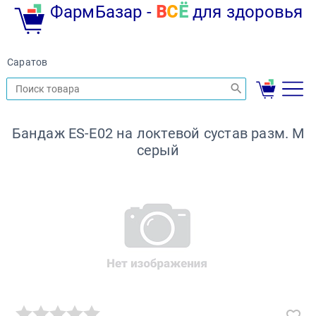
ФармБазар -
В
С
Ё
для здоровья
Саратов
Бандаж ES-E02 на локтевой сустав разм. M
серый