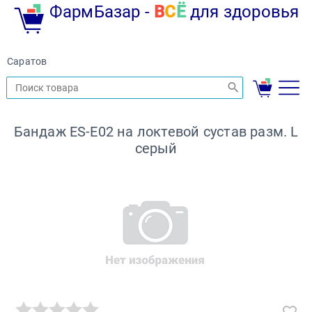
ФармБазар -
В
С
Ё
для здоровья
Саратов
Бандаж ES-E02 на локтевой сустав разм. L
серый