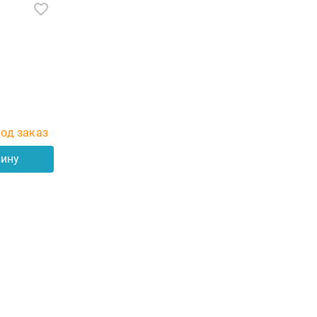
од заказ
зину