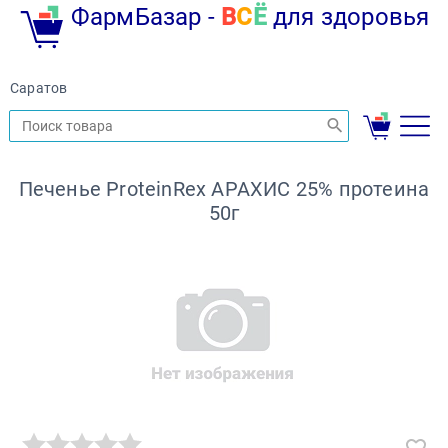
ФармБазар -
В
С
Ё
для здоровья
Саратов
Печенье ProteinRex АРАХИС 25% протеина
50г