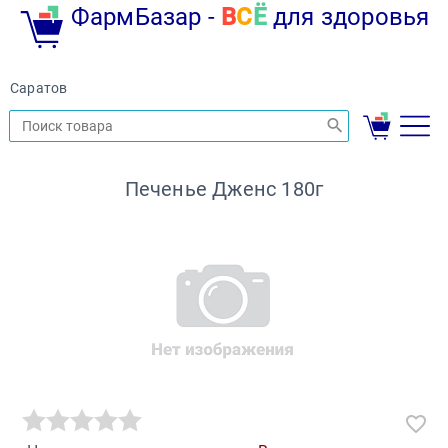
ФармБазар -
В
С
Ё
для здоровья
Саратов
Печенье Дженс 180г