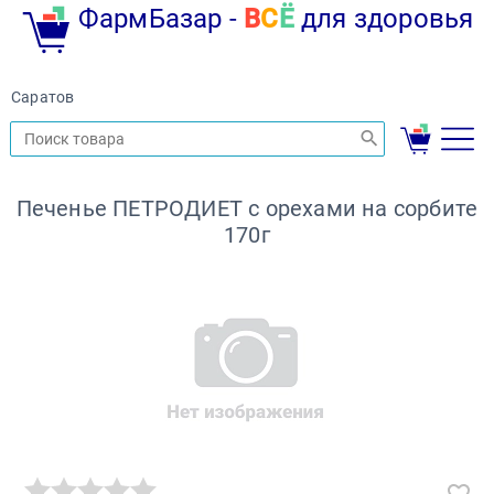
ФармБазар -
В
С
Ё
для здоровья
Саратов
Печенье ПЕТРОДИЕТ с орехами на сорбите
170г