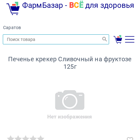
ФармБазар -
В
С
Ё
для здоровья
Саратов
Печенье крекер Сливочный на фруктозе
125г