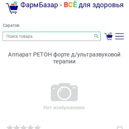
ФармБазар -
В
С
Ё
для здоровья
Саратов
Аппарат РЕТОН форте д/ультразвуковой
терапии