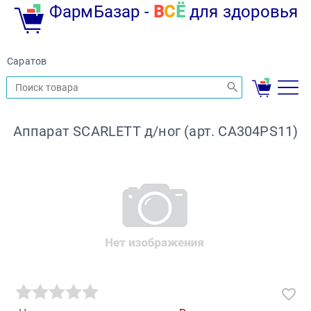
ФармБазар -
В
С
Ё
для здоровья
Саратов
Аппарат SCARLETT д/ног (арт. CA304PS11)