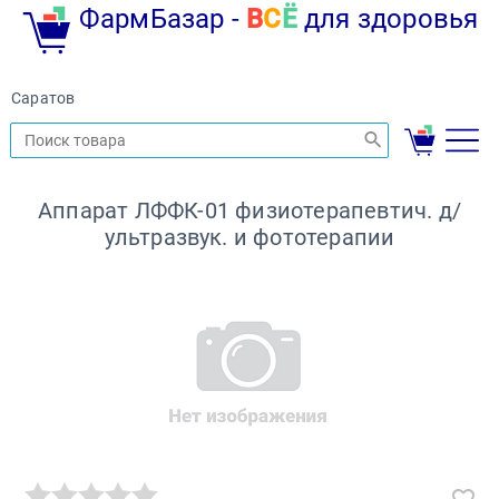
ФармБазар -
В
С
Ё
для здоровья
Саратов
Аппарат ЛФФК-01 физиотерапевтич. д/
ультразвук. и фототерапии