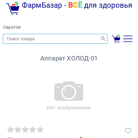
ФармБазар -
В
С
Ё
для здоровья
Саратов
Аппарат ХОЛОД-01