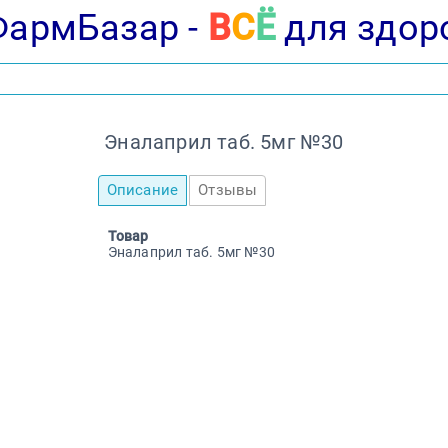
ФармБазар -
В
С
Ё
для здор
Эналаприл таб. 5мг №30
Описание
Отзывы
Товар
Эналаприл таб. 5мг №30