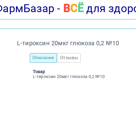
ФармБазар -
В
С
Ё
для здор
L-тироксин 20мкг глюкоза 0,2 №10
Описание
Отзывы
Товар
L-тироксин 20мкг глюкоза 0,2 №10