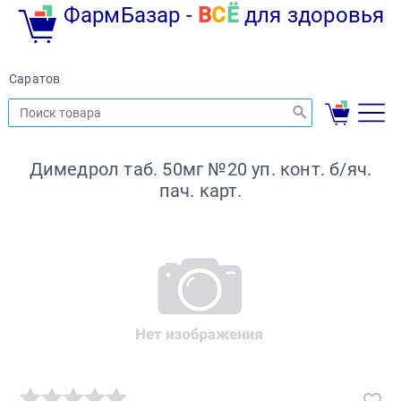
ФармБазар -
В
С
Ё
для здоровья
Саратов
Димедрол таб. 50мг №20 уп. конт. б/яч.
пач. карт.