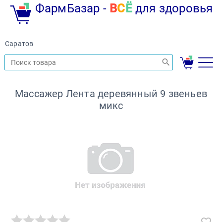
ФармБазар -
В
С
Ё
для здоровья
Саратов
Массажер Лента деревянный 9 звеньев
микс