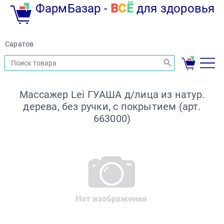
ФармБазар -
В
С
Ё
для здоровья
Саратов
Массажер Lei ГУАША д/лица из натур.
дерева, без ручки, с покрытием (арт.
663000)