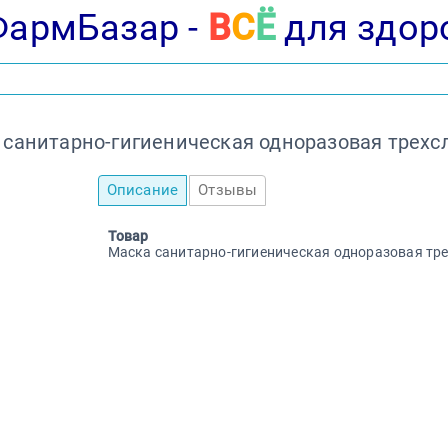
ФармБазар -
В
С
Ё
для здор
 санитарно-гигиеническая одноразовая трехс
Описание
Отзывы
Товар
Маска санитарно-гигиеническая одноразовая тр