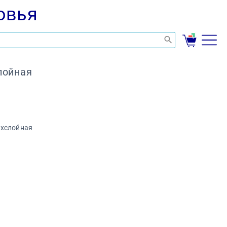
овья
лойная
ехслойная