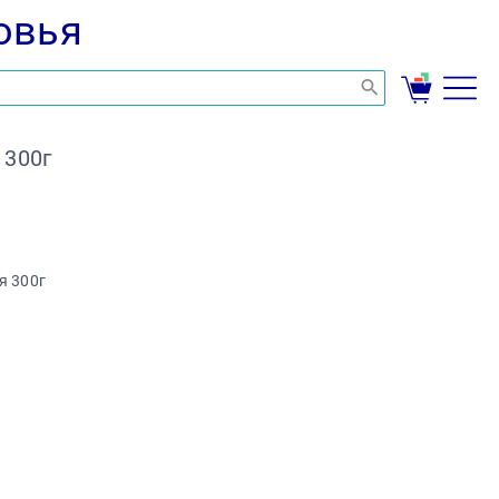
овья
 300г
я 300г