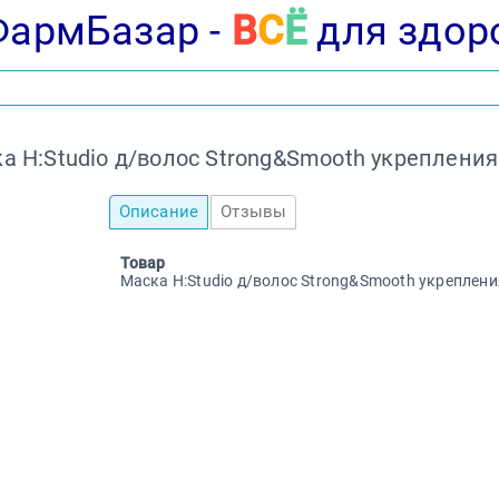
ФармБазар -
В
С
Ё
для здор
а H:Studio д/волос Strong&Smooth укрепления
Описание
Отзывы
Товар
Маска H:Studio д/волос Strong&Smooth укреплени