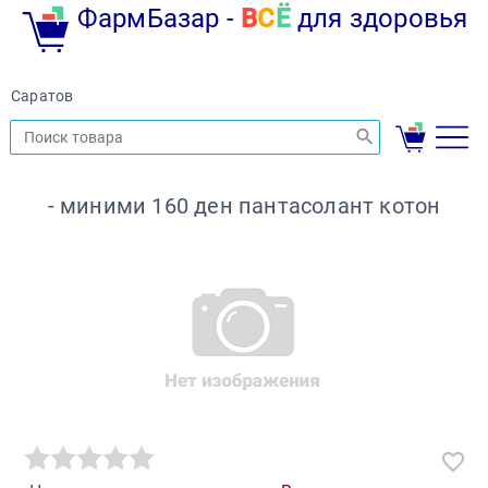
ФармБазар -
В
С
Ё
для здоровья
Саратов
- миними 160 ден пантасолант котон